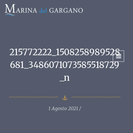
215772222_1508258989528
681_3486071073585518729
_n
1 Agosto 2021