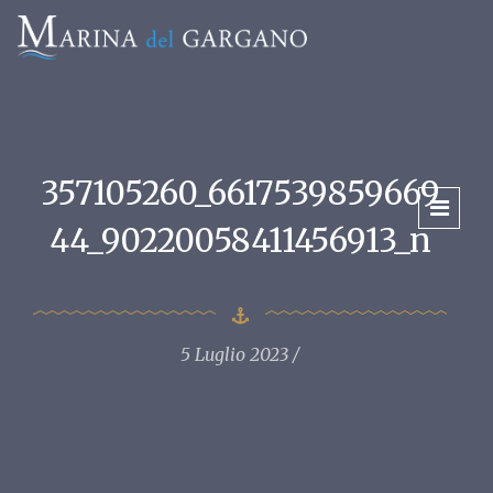
357105260_6617539859669
44_90220058411456913_n
5 Luglio 2023