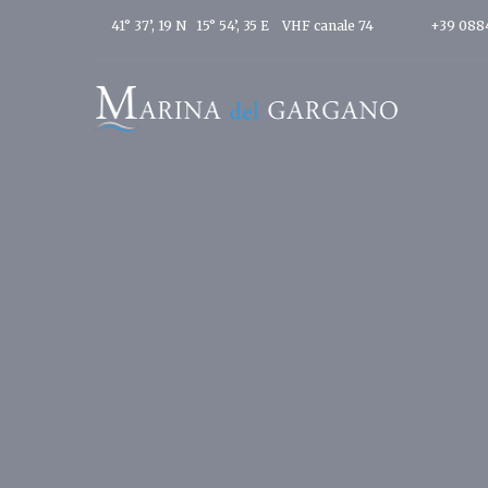
41° 37’, 19 N 15° 54’, 35 E
VHF canale 74
+39 088