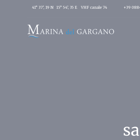
41° 37’, 19 N 15° 54’, 35 E
VHF canale 74
+39 088
sa