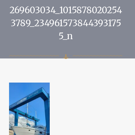
269603034_1015878020254
3789_234961573844393175
5_n