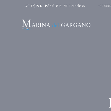
41° 37’, 19 N 15° 54’, 35 E
VHF canale 74
+39 088