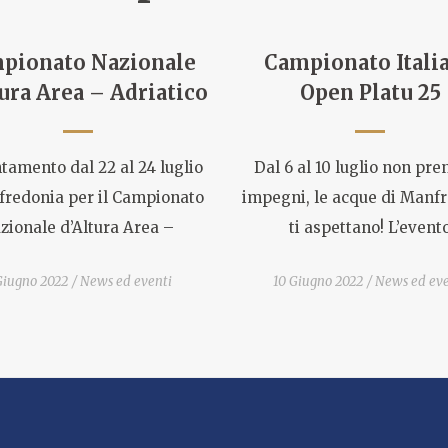
pionato Nazionale
Campionato Itali
ura Area – Adriatico
Open Platu 25
amento dal 22 al 24 luglio
Dal 6 al 10 luglio non pr
fredonia per il Campionato
impegni, le acque di Manf
zionale d’Altura Area –
ti aspettano! L’event
Giugno 2022
News ed eventi
10 Giugno 2022
News ed eve