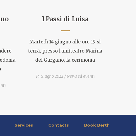
ano
I Passi di Luisa
Martedì 14 giugno alle ore 19 si
endere
terrà, presso l’anfiteatro Marina
redonia
del Gargano, la cerimonia
o
14 Giugno 2022
News ed eventi
nti
Services
Contacts
Book Berth