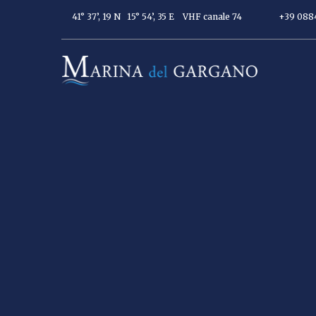
41° 37’, 19 N 15° 54’, 35 E
VHF canale 74
+39 088