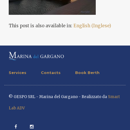
This post is also available in:
English
(
Inglese
)
Services
Contacts
Book Berth
© GESPO SRL - Marina del Gargano - Realizzato da
Smart
Lab ADV