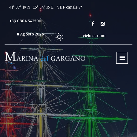
41° 37’, 19 N 15° 54’, 35 E
VHF canale 74
+39 0884 542500
8 Agosto 2026
cielo sereno
Oggi