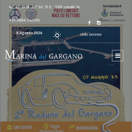
41° 37’, 19 N 15° 54’, 35 E
VHF canale 74
+39 0884 542500
8 Agosto 2026
cielo sereno
Oggi