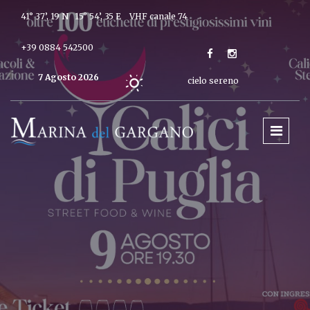
41° 37’, 19 N 15° 54’, 35 E
VHF canale 74
+39 0884 542500
7 Agosto 2026
cielo sereno
Oggi