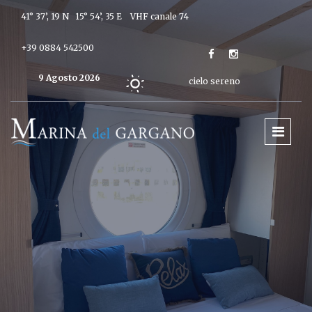
41° 37’, 19 N 15° 54’, 35 E
VHF canale 74
+39 0884 542500
9 Agosto 2026
cielo sereno
Oggi