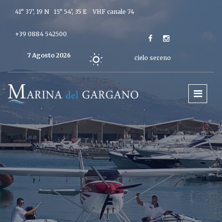
41° 37’, 19 N 15° 54’, 35 E
VHF canale 74
+39 0884 542500
7 Agosto 2026
cielo sereno
Oggi