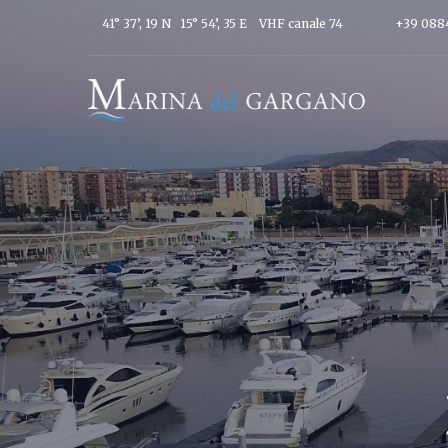
41° 37’, 19 N 15° 54’, 35 E
VHF canale 74
+39 088