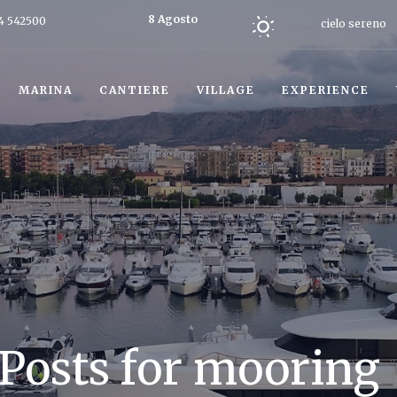
8 Agosto
4 542500
cielo sereno
2026
Oggi
MARINA
CANTIERE
VILLAGE
EXPERIENCE
Posts for mooring