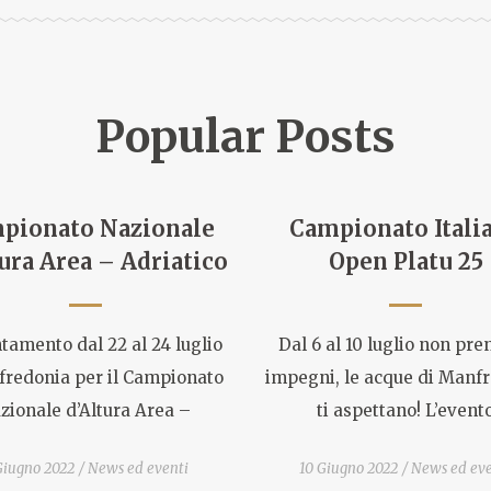
Popular Posts
pionato Nazionale
Campionato Itali
ura Area – Adriatico
Open Platu 25
amento dal 22 al 24 luglio
Dal 6 al 10 luglio non pr
fredonia per il Campionato
impegni, le acque di Manf
zionale d’Altura Area –
ti aspettano! L’event
Giugno 2022
News ed eventi
10 Giugno 2022
News ed eve