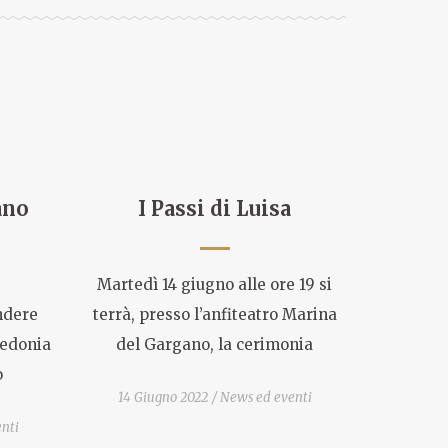
ano
I Passi di Luisa
Martedì 14 giugno alle ore 19 si
endere
terrà, presso l’anfiteatro Marina
redonia
del Gargano, la cerimonia
o
14 Giugno 2022
News ed eventi
nti