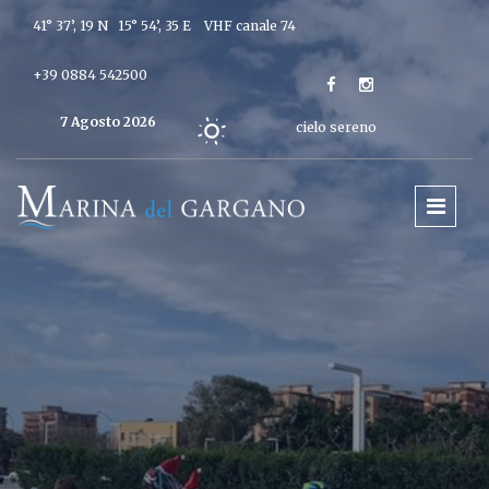
41° 37’, 19 N 15° 54’, 35 E
VHF canale 74
+39 0884 542500
7 Agosto 2026
cielo sereno
Oggi