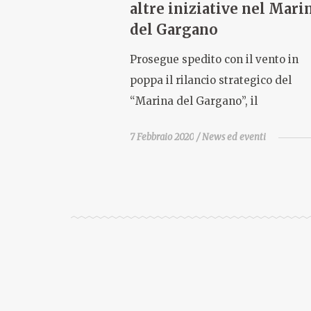
altre iniziative nel Mari
del Gargano
Prosegue spedito con il vento in
poppa il rilancio strategico del
“Marina del Gargano”, il
7 Febbraio 2020
News ed eventi