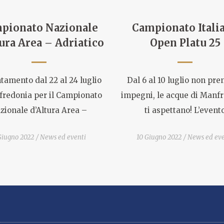
pionato Nazionale
Campionato Itali
ura Area – Adriatico
Open Platu 25
amento dal 22 al 24 luglio
Dal 6 al 10 luglio non pr
fredonia per il Campionato
impegni, le acque di Manf
zionale d’Altura Area –
ti aspettano! L’event
Giugno 2022
News ed eventi
10 Giugno 2022
News ed eve