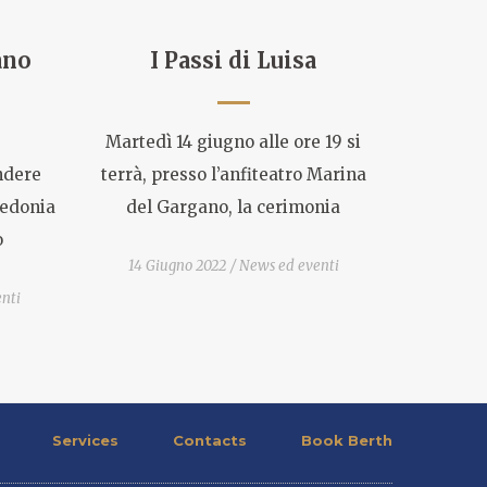
ano
I Passi di Luisa
Martedì 14 giugno alle ore 19 si
endere
terrà, presso l’anfiteatro Marina
redonia
del Gargano, la cerimonia
o
14 Giugno 2022
News ed eventi
nti
Services
Contacts
Book Berth