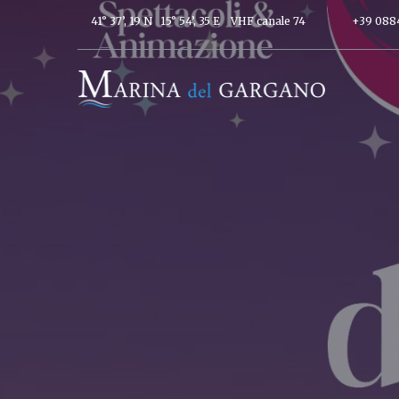
41° 37’, 19 N 15° 54’, 35 E
VHF canale 74
+39 088