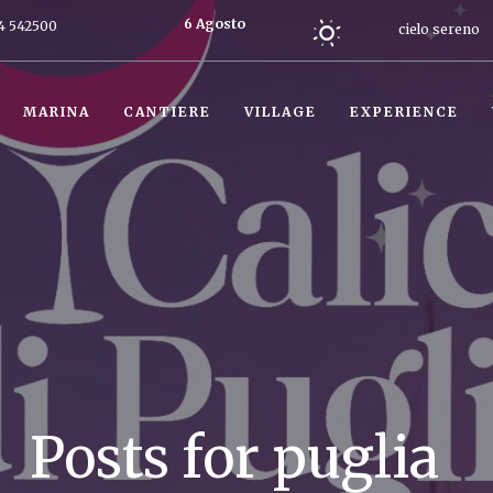
6 Agosto
4 542500
cielo sereno
2026
Oggi
MARINA
CANTIERE
VILLAGE
EXPERIENCE
Posts for puglia