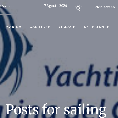
7 Agosto 2026
4 542500
cielo sereno
Oggi
MARINA
CANTIERE
VILLAGE
EXPERIENCE
Posts for sailing