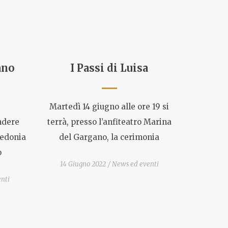
ano
I Passi di Luisa
Martedì 14 giugno alle ore 19 si
endere
terrà, presso l’anfiteatro Marina
redonia
del Gargano, la cerimonia
o
14 Giugno 2022
News ed eventi
nti