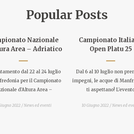
Popular Posts
pionato Nazionale
Campionato Itali
ura Area – Adriatico
Open Platu 25
amento dal 22 al 24 luglio
Dal 6 al 10 luglio non pr
fredonia per il Campionato
impegni, le acque di Manf
zionale d’Altura Area –
ti aspettano! L’event
Giugno 2022
News ed eventi
10 Giugno 2022
News ed eve