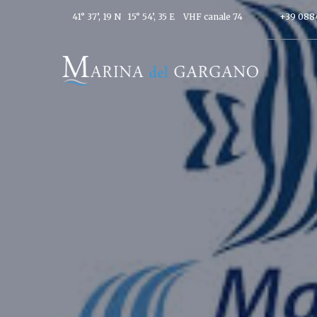
41° 37’, 19 N 15° 54’, 35 E
VHF canale 74
+39 088