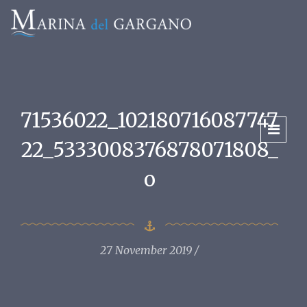
71536022_102180716087747
22_5333008376878071808_
o
27 November 2019