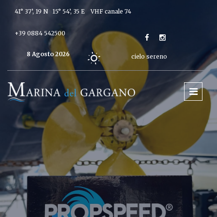
41° 37’, 19 N 15° 54’, 35 E
VHF canale 74
+39 0884 542500
8 Agosto 2026
cielo sereno
Oggi