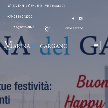
41° 37’, 19 N 15° 54’, 35 E
VHF canale 74
+39 0884 542500
7 Agosto 2026
cielo sereno
Oggi