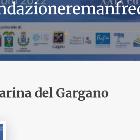
ndazioneremanfre
rina del Gargano