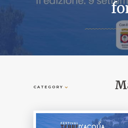
fo
Ma
CATEGORY