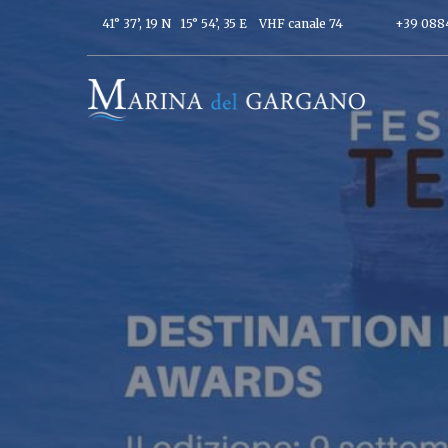
41° 37’, 19 N 15° 54’, 35 E
VHF canale 74
+39 088