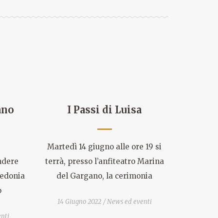
ano
I Passi di Luisa
Martedì 14 giugno alle ore 19 si
endere
terrà, presso l’anfiteatro Marina
redonia
del Gargano, la cerimonia
o
14 Giugno 2022
News ed eventi
nti