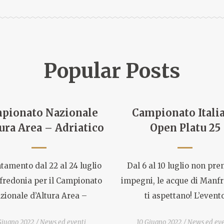
Popular Posts
pionato Nazionale
Campionato Itali
ura Area – Adriatico
Open Platu 25
amento dal 22 al 24 luglio
Dal 6 al 10 luglio non pr
fredonia per il Campionato
impegni, le acque di Manf
zionale d’Altura Area –
ti aspettano! L’event
Giugno 2022
News ed eventi
10 Giugno 2022
News ed eve