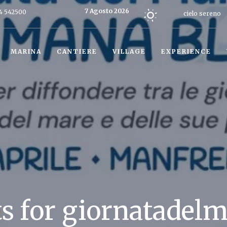
7 Agosto 2026
4 542500
cielo sereno
Oggi
MARINA
CANTIERE
VILLAGE
EXPERIENCE
ts for giornatadel