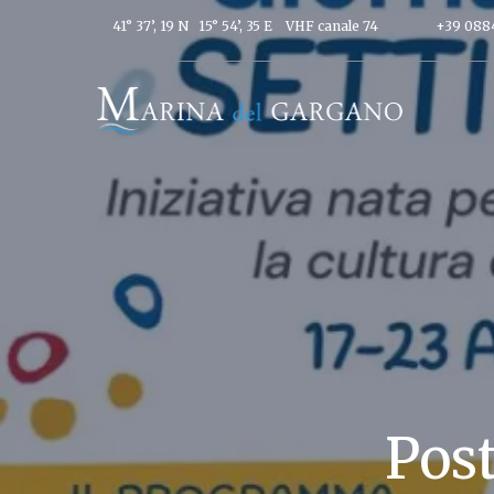
41° 37’, 19 N 15° 54’, 35 E
VHF canale 74
+39 088
Pos