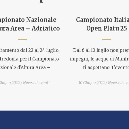
pionato Nazionale
Campionato Itali
ura Area – Adriatico
Open Platu 25
amento dal 22 al 24 luglio
Dal 6 al 10 luglio non pr
fredonia per il Campionato
impegni, le acque di Manf
zionale d’Altura Area –
ti aspettano! L’event
Giugno 2022
News ed eventi
10 Giugno 2022
News ed eve