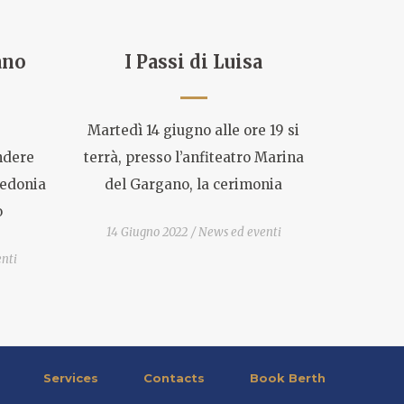
ano
I Passi di Luisa
Martedì 14 giugno alle ore 19 si
endere
terrà, presso l’anfiteatro Marina
redonia
del Gargano, la cerimonia
o
14 Giugno 2022
News ed eventi
nti
Services
Contacts
Book Berth